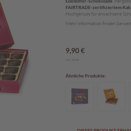
Edelbitter-Schokolade
. Hergest
FAIRTRADE-zertifiziertem Kak
Hochgenuss für erwachsene Scho
Mehr Information finden Sie wei
9,90 €
inkl. MwSt.
Ähnliche Produkte:
DIESES PRODUKT ERHALT