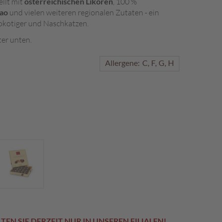
ellt mit
österreichischen Likören
, 100 %
ao
und vielen weiteren regionalen Zutaten - ein
kotiger und Naschkatzen.
ter unten.
Allergene:
C
F
G
H
EN SIE DERZEIT NUR IN UNSEREN FILIALEN!