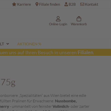
Karriere
Filiale finden
B2B
Kontakt
Online-Login
Warenkorb
LT
AKTIONEN %
uen uns auf Ihren Besuch in unseren
Filialen
.
275g
Bonboniere „Spezialitäten“ aus Wien bietet eine edle
füllten Pralinen für Erwachsene:
Nussbombe,
Cherry
- ummantelt von feinster
Vollmilch
- oder zarter