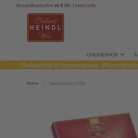
Direkt
Onlineshop
Versandkostenfrei
ab € 50,- |
mehr Info
zum
Dubai
Inhalt
Schokolade
Wunschpraline
Schoko
Maroni
Aktionen
ONLINESHOP
F
Sommerpralinen
Onlineshop in Sommerpause.
Wunschpraline
Tafelschokoladen
Home
Spezialitäten 275g
Pralinen
Kinderpralinen
Zum
Ende
Schoko
der
Kugeln
Bildergalerie
Mozartkugeln
springen
Likörpralinen