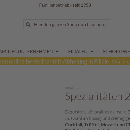
Familienbetrieb -
seit 1953
Suche
Hier den ganzen Shop durchsuchen...
Suche
AMILIENUNTERNEHMEN
FILIALEN
SCHOKOWE
n online bestellbar mit Abholung in Filiale.
Wir fre
Art.Nr.
3
Spezialitäten 
Exquisite Likörpralinen: unsere 
Auswahl an flüssig und cremig ge
Cocktail, Trüffel, Mozart und 