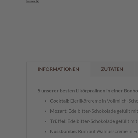
der
%
Bildergalerie
springen
INFORMATIONEN
ZUTATEN
5 unserer besten Likörpralinen in einer Bonbo
Cocktail:
Eierlikörcreme in Vollmilch-Sch
Mozart:
Edelbitter-Schokolade gefüllt 
Trüffel:
Edelbitter-Schokolade gefüllt mit
Nussbombe:
Rum auf Walnusscreme in Ed