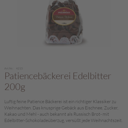
c
h
p
r
a
l
i
n
e
S
Zum
c
Art.Nr.
4215
Anfang
Patiencebäckerei Edelbitter
h
der
o
Bildergalerie
200g
k
springen
o
M
Luftig feine Patience Bäckerei ist ein richtiger Klassiker zu
a
Weihnachten. Das knusprige Gebäck aus Eischnee, Zucker,
r
Kakao und Mehl - auch bekannt als Russisch Brot- mit
o
n
Edelbitter-Schokoladeüberzug, versüßt jede Weihnachtszeit.
i