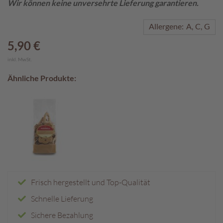
Wir können keine unversehrte Lieferung garantieren.
A
Allergene:
A
C
G
k
t
5,90 €
i
o
inkl. MwSt.
n
e
Ähnliche Produkte:
n
S
o
m
m
e
r
p
r
Frisch hergestellt und Top-Qualität
a
l
Schnelle Lieferung
i
Sichere Bezahlung
n