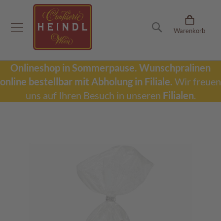
Onlineshop
Suche
Warenkorb
D
u
b
a
Onlineshop in Sommerpause.
Wunschpralinen
i
online bestellbar mit Abholung in Filiale.
Wir freuen
S
c
uns auf Ihren Besuch in unseren
Filialen
.
h
o
k
Zum
o
Ende
l
der
a
Bildergalerie
d
springen
e
W
u
n
s