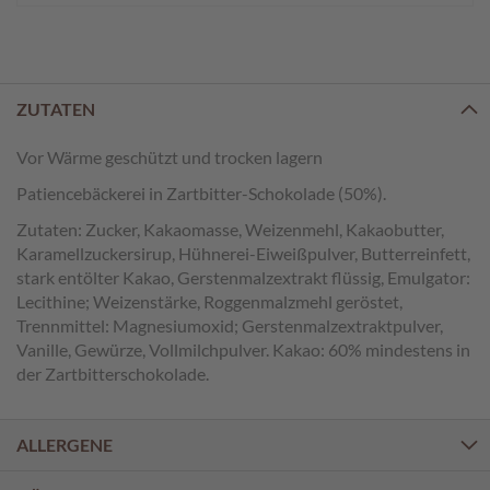
e
n
T
a
ZUTATEN
f
e
Vor Wärme geschützt und trocken lagern
l
s
Patiencebäckerei in Zartbitter-Schokolade (50%).
c
h
Zutaten: Zucker, Kakaomasse, Weizenmehl, Kakaobutter,
o
Karamellzuckersirup, Hühnerei-Eiweißpulver, Butterreinfett,
k
stark entölter Kakao, Gerstenmalzextrakt flüssig, Emulgator:
o
Lecithine; Weizenstärke, Roggenmalzmehl geröstet,
l
Trennmittel: Magnesiumoxid; Gerstenmalzextraktpulver,
a
Vanille, Gewürze, Vollmilchpulver. Kakao: 60% mindestens in
d
der Zartbitterschokolade.
e
n
ALLERGENE
P
r