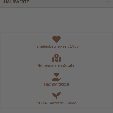
a
NÄHRWERTE
l
i
n
e
n
K
i
Familienbetrieb seit 1953
n
d
e
r
Mit regionalen Zutaten
p
r
a
l
Nachhaltigkeit
i
n
e
n
100% Fairtrade-Kakao
S