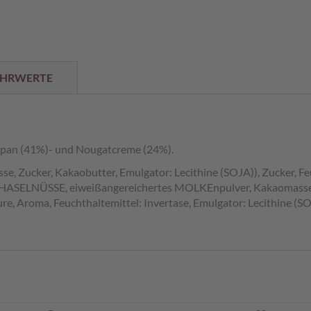
HRWERTE
rzipan (41%)- und Nougatcreme (24%).
e, Zucker, Kakaobutter, Emulgator: Lecithine (SOJA)), Zucker, 
4% HASELNÜSSE, eiweißangereichertes MOLKEnpulver, Kakaomasse, 
re, Aroma, Feuchthaltemittel: Invertase, Emulgator: Lecithine (S