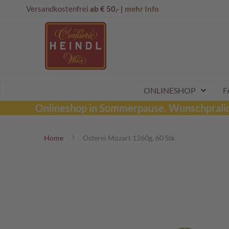
Direkt
Onlineshop
Versandkostenfrei
ab € 50,- |
mehr Info
zum
Dubai
Inhalt
Schokolade
Wunschpraline
Schoko
Maroni
Aktionen
ONLINESHOP
F
Sommerpralinen
Onlineshop in Sommerpause.
Wunschpraline
Tafelschokoladen
Home
Osterei Mozart 1260g, 60 Stk
Pralinen
Kinderpralinen
Zum
Ende
Schoko
der
Kugeln
Bildergalerie
Mozartkugeln
springen
Likörpralinen