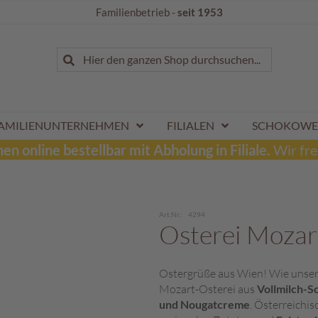
Familienbetrieb -
seit 1953
Suche
Hier den ganzen Shop durchsuchen...
Suche
AMILIENUNTERNEHMEN
FILIALEN
SCHOKOWE
n online bestellbar mit Abholung in Filiale.
Wir fre
Art.Nr.
4294
Osterei Mozar
Ostergrüße aus Wien! Wie unser 
Mozart-Osterei aus
Vollmilch-S
und Nougatcreme
. Österreichis