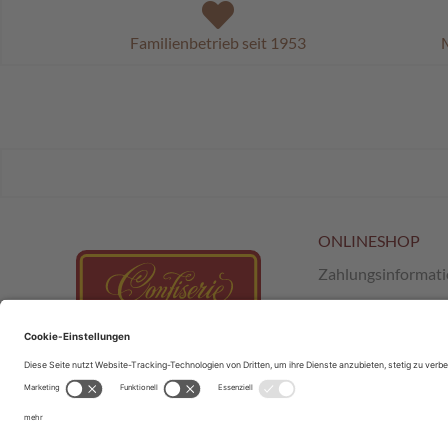
Familienbetrieb seit 1953
M
ONLINESHOP
Zahlungsinformat
Versand & Retour
AGB
;
SchokoClub
Datenschutz
Impressum