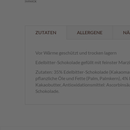
der
%
Bildergalerie
springen
ZUTATEN
ALLERGENE
NÄ
Vor Wärme geschützt und trocken lagern
Edelbitter-Schokolade gefüllt mit feinster Ma
Zutaten: 35% Edelbitter-Schokolade (Kakaomass
pflanzliche Öle und Fette (Palm, Palmkern), 
Kakaobutter, Antioxidationsmittel: Ascorbinsäu
Schokolade.