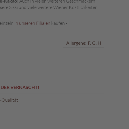
de-Kakao
! Auch in vielen weiteren Geschmäckern
nsere Sissi und viele weitere Wiener Köstlichkeiten
 einzeln
in unseren Filialen
kaufen -
Allergene:
F
G
H
EIDER VERNASCHT!
p-Qualität