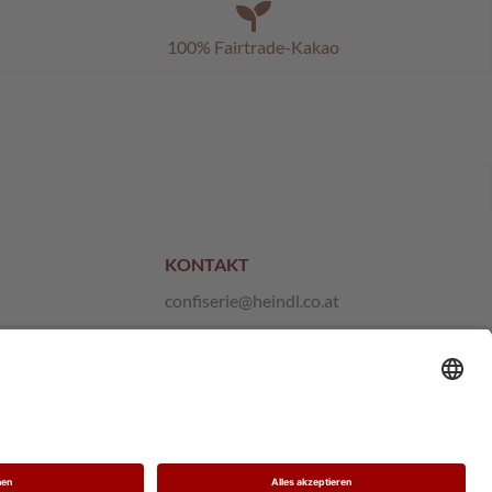
100% Fairtrade-Kakao
KONTAKT
confiserie@heindl.co.at
+43 1 667 21 10
Anfragen und Feedback
Hinweisgeber-Plattform
Vertrag widerrufen