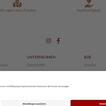
it regionalen Zutaten
Nachhaltigkeit
UNTERNEHMEN
B2B
ionen
Geschichte
Handel
en
Unsere Werte
Franchise
 AGB
SchokoMuseum
Private Label
Pischinger
Sponsoring
Karriere