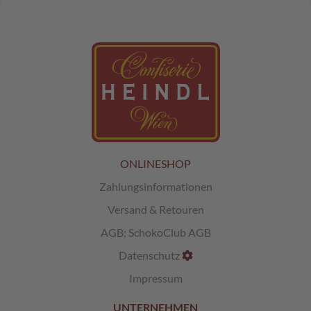
L
i
k
ö
r
p
r
a
l
i
n
ONLINESHOP
e
n
Zahlungsinformationen
Versand & Retouren
Ö
s
AGB
;
SchokoClub AGB
t
e
Datenschutz
r
Impressum
r
e
i
UNTERNEHMEN