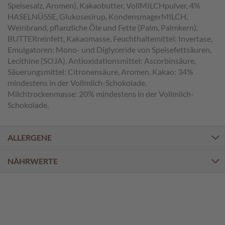
a
Speisesalz, Aromen), Kakaobutter, VollMILCHpulver, 4%
l
HASELNÜSSE, Glukosesirup, KondensmagerMILCH,
i
Weinbrand, pflanzliche Öle und Fette (Palm, Palmkern),
n
BUTTERreinfett, Kakaomasse, Feuchthaltemittel: Invertase,
e
Emulgatoren: Mono- und Diglyceride von Speisefettsäuren,
n
Lecithine (SOJA), Antioxidationsmittel: Ascorbinsäure,
Säuerungsmittel: Citronensäure, Aromen. Kakao: 34%
K
mindestens in der Vollmilch-Schokolade.
i
n
Milchtrockenmasse: 20% mindestens in der Vollmilch-
d
Schokolade.
e
r
p
ALLERGENE
r
a
l
NÄHRWERTE
i
n
e
n
S