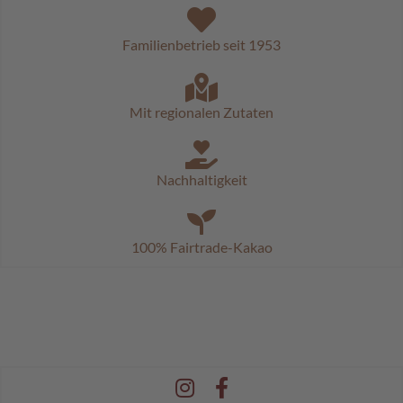
c
h
o
Familienbetrieb seit 1953
k
o
K
u
Mit regionalen Zutaten
g
e
l
n
Nachhaltigkeit
M
o
z
100% Fairtrade-Kakao
a
r
t
k
u
g
e
l
n