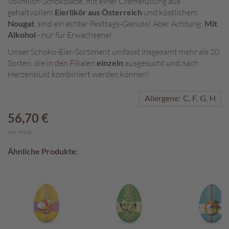
Vollmilch-Schokolade, mit einer Cremefüllung aus
gehaltvollem
Eierlikör aus Österreich
und köstlichem
A
Nougat
, sind ein echter Festtags-Genuss! Aber Achtung:
Mit
k
Alkohol
- nur für Erwachsene!
t
i
Unser Schoko-Eier-Sortiment umfasst insgesamt mehr als 20
o
Sorten, die
in den Filialen
einzeln
ausgesucht und nach
n
Herzenslust kombiniert werden können!
e
n
Allergene:
C
F
G
H
S
56,70 €
o
m
inkl. MwSt.
m
e
Ähnliche Produkte:
r
p
r
a
l
i
n