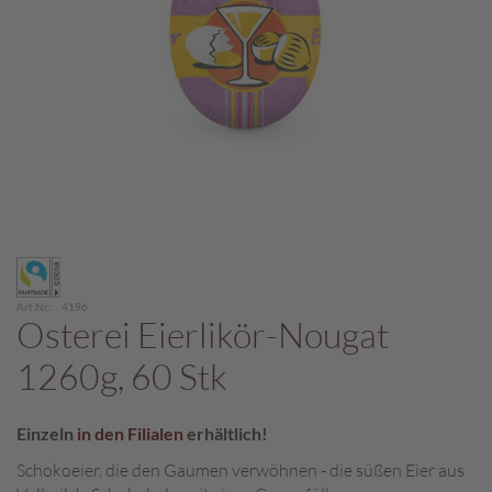
c
h
p
r
a
l
i
n
e
S
Zum
c
Anfang
h
der
o
Art.Nr.
4196
Bildergalerie
Osterei Eierlikör-Nougat
k
springen
o
1260g, 60 Stk
M
a
r
Einzeln
in den Filialen
erhältlich!
o
n
Schokoeier, die den Gaumen verwöhnen - die süßen Eier aus
i