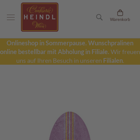
Onlineshop
Suche
Warenkorb
D
u
b
a
Onlineshop in Sommerpause.
Wunschpralinen
i
online bestellbar mit Abholung in Filiale.
Wir freuen
S
c
uns auf Ihren Besuch in unseren
Filialen
.
h
o
k
Zum
o
Ende
l
der
a
Bildergalerie
d
springen
e
W
u
n
s