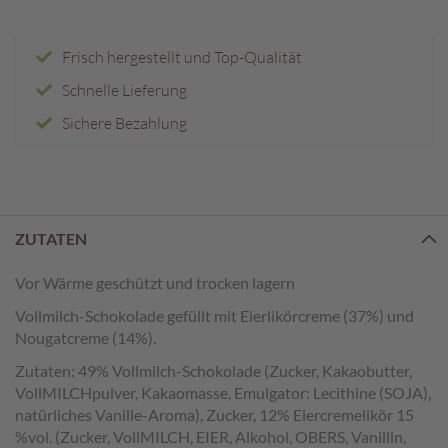
e
n
Frisch hergestellt und Top-Qualität
T
a
Schnelle Lieferung
f
Sichere Bezahlung
e
l
s
c
h
o
ZUTATEN
k
o
Vor Wärme geschützt und trocken lagern
l
a
Vollmilch-Schokolade gefüllt mit Eierlikörcreme (37%) und
d
Nougatcreme (14%).
e
n
Zutaten: 49% Vollmilch-Schokolade (Zucker, Kakaobutter,
VollMILCHpulver, Kakaomasse, Emulgator: Lecithine (SOJA),
P
natürliches Vanille-Aroma), Zucker, 12% Eiercremelikör 15
r
%vol. (Zucker, VollMILCH, EIER, Alkohol, OBERS, Vanillin,