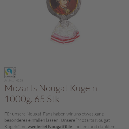
c
h
p
r
a
l
i
n
e
S
Zum
c
Anfang
h
der
o
Art.Nr.
4258
Bildergalerie
Mozarts Nougat Kugeln
k
springen
o
1000g, 65 Stk
M
a
r
Für unsere Nougat-Fans haben wir uns etwas ganz
o
besonderes einfallen lassen! Unsere “Mozarts Nougat
n
Kugeln” mit
zweierlei Nougatfülle
- hellem und dunklem
i