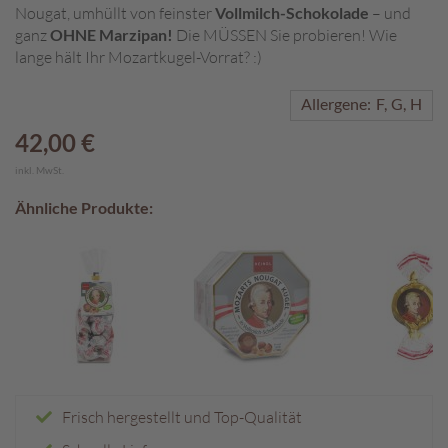
Nougat, umhüllt von feinster
Vollmilch-Schokolade
– und
A
ganz
OHNE Marzipan!
Die MÜSSEN Sie probieren! Wie
k
lange hält Ihr Mozartkugel-Vorrat? :)
t
i
Allergene:
F
G
H
o
n
42,00 €
e
inkl. MwSt.
n
Ähnliche Produkte:
S
o
m
m
e
r
p
r
a
l
i
Frisch hergestellt und Top-Qualität
n