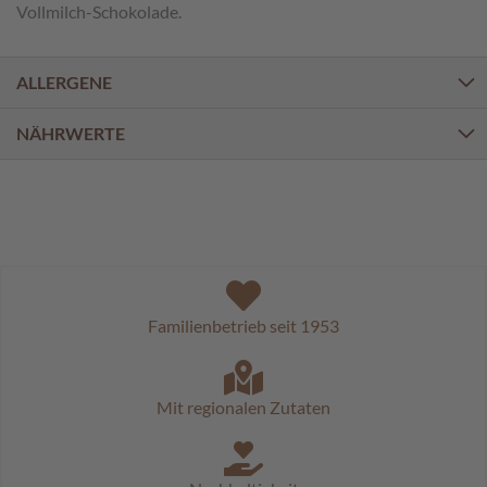
a
Vollmilch-Schokolade.
l
i
n
ALLERGENE
e
n
NÄHRWERTE
K
i
n
d
e
r
p
r
a
Familienbetrieb seit 1953
l
i
n
e
Mit regionalen Zutaten
n
S