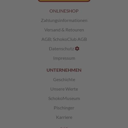
L
ONLINESHOP
i
Zahlungsinformationen
k
ö
Versand & Retouren
r
p
AGB
;
SchokoClub AGB
r
Datenschutz
a
l
Impressum
i
n
UNTERNEHMEN
e
n
Geschichte
Ö
Unsere Werte
s
SchokoMuseum
t
e
Pischinger
r
r
Karriere
e
i