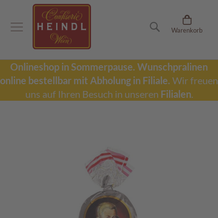
Onlineshop
Suche
Warenkorb
D
u
b
a
Onlineshop in Sommerpause.
Wunschpralinen
i
online bestellbar mit Abholung in Filiale.
Wir freuen
S
c
uns auf Ihren Besuch in unseren
Filialen
.
h
o
k
Zum
o
Ende
l
der
a
Bildergalerie
d
springen
e
W
u
n
s