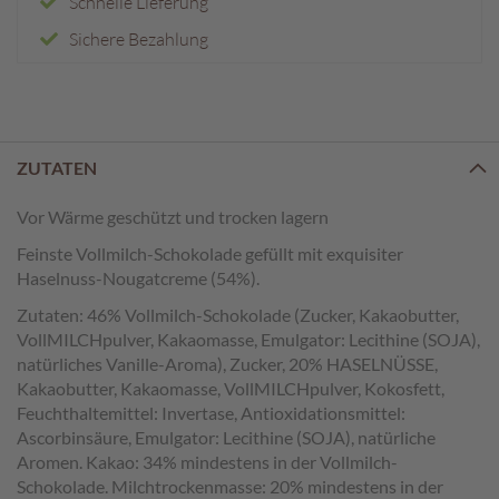
Schnelle Lieferung
e
n
Sichere Bezahlung
T
a
f
e
l
ZUTATEN
s
c
Vor Wärme geschützt und trocken lagern
h
Feinste Vollmilch-Schokolade gefüllt mit exquisiter
o
k
Haselnuss-Nougatcreme (54%).
o
Zutaten: 46% Vollmilch-Schokolade (Zucker, Kakaobutter,
l
VollMILCHpulver, Kakaomasse, Emulgator: Lecithine (SOJA),
a
natürliches Vanille-Aroma), Zucker, 20% HASELNÜSSE,
d
Kakaobutter, Kakaomasse, VollMILCHpulver, Kokosfett,
e
n
Feuchthaltemittel: Invertase, Antioxidationsmittel:
Ascorbinsäure, Emulgator: Lecithine (SOJA), natürliche
P
Aromen. Kakao: 34% mindestens in der Vollmilch-
r
Schokolade. Milchtrockenmasse: 20% mindestens in der