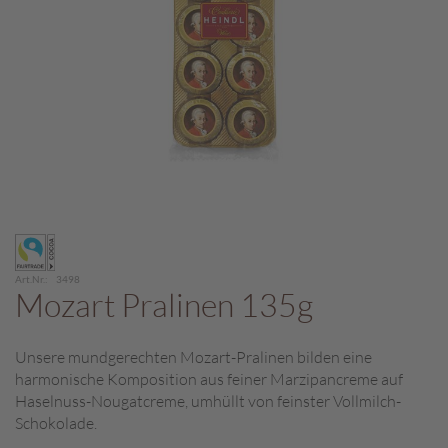
c
h
p
r
a
l
i
n
e
S
Zum
c
Anfang
h
der
o
Art.Nr.
3498
Bildergalerie
Mozart Pralinen 135g
k
springen
o
M
Unsere mundgerechten Mozart-Pralinen bilden eine
a
harmonische Komposition aus feiner Marzipancreme auf
r
o
Haselnuss-Nougatcreme, umhüllt von feinster Vollmilch-
n
Schokolade.
i