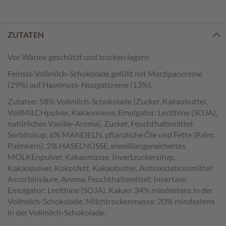
e
n
ZUTATEN
T
a
f
Vor Wärme geschützt und trocken lagern
e
Feinste Vollmilch-Schokolade gefüllt mit Marzipancreme
l
(29%) auf Haselnuss-Nougatcreme (13%).
s
c
Zutaten: 58% Vollmilch-Schokolade (Zucker, Kakaobutter,
h
VollMILCHpulver, Kakaomasse, Emulgator: Lecithine (SOJA),
o
natürliches Vanille-Aroma), Zucker, Feuchthaltemittel:
k
Sorbitsirup, 6% MANDELN, pflanzliche Öle und Fette (Palm,
o
Palmkern), 2% HASELNÜSSE, eiweißangereichertes
l
a
MOLKEnpulver, Kakaomasse, Invertzuckersirup,
d
Kakaopulver, Kokosfett, Kakaobutter, Antioxidationsmittel:
e
Ascorbinsäure, Aroma, Feuchthaltemittel: Invertase,
n
Emulgator: Lecithine (SOJA). Kakao: 34% mindestens in der
Vollmilch-Schokolade. Milchtrockenmasse: 20% mindestens
P
in der Vollmilch-Schokolade.
r