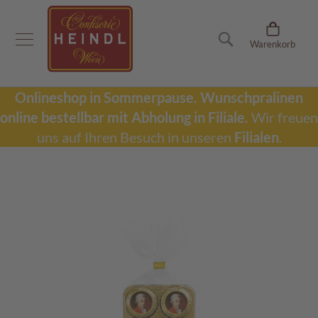
Onlineshop
Suche
Warenkorb
D
u
b
a
Onlineshop in Sommerpause.
Wunschpralinen
i
online bestellbar mit Abholung in Filiale.
Wir freuen
S
c
uns auf Ihren Besuch in unseren
Filialen
.
h
o
k
Zum
o
Ende
l
der
a
Bildergalerie
d
springen
e
W
u
n
s