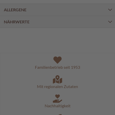
a
l
ALLERGENE
i
n
e
NÄHRWERTE
n
K
i
n
d
e
r
p
Familienbetrieb seit 1953
r
a
l
i
Mit regionalen Zutaten
n
e
n
Nachhaltigkeit
S