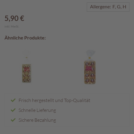
Allergene:
F
G
H
A
k
5,90 €
t
inkl. MwSt.
i
o
Ähnliche Produkte:
n
e
n
S
o
m
m
e
r
Frisch hergestellt und Top-Qualität
p
r
Schnelle Lieferung
a
l
Sichere Bezahlung
i
n