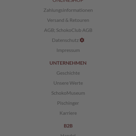
Zahlungsinformationen
L
i
Versand & Retouren
k
ö
AGB
;
SchokoClub AGB
r
Datenschutz
p
r
Impressum
a
l
UNTERNEHMEN
i
n
Geschichte
e
n
Unsere Werte
SchokoMuseum
Ö
s
Pischinger
t
e
Karriere
r
r
B2B
e
i
Handel