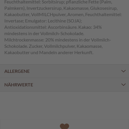
a
Feuchthaltemittel: Sorbitsirup; pflanzliche Fette (Palm,
l
Palmkern), Invertzuckersirup, Kakaomasse, Glukosesirup,
i
Kakaobutter, VollMILCHpulver, Aromen, Feuchthaltemittel:
n
Invertase; Emulgator: Lecithine (SOJA);
e
Antioxidationsmittel: Ascorbinsäure. Kakao: 34%
n
mindestens in der Vollmilch-Schokolade.
Milchtrockenmasse: 20% mindestens in der Vollmilch-
K
Schokolade. Zucker, Vollmilchpulver, Kakaomasse,
i
Kakaobutter und Mandeln anderer Herkunft.
n
d
e
r
ALLERGENE
p
r
NÄHRWERTE
a
l
i
n
e
n
S