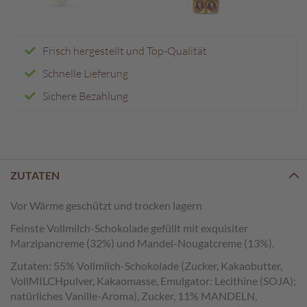
e
n
T
Frisch hergestellt und Top-Qualität
a
Schnelle Lieferung
f
e
Sichere Bezahlung
l
s
c
h
o
k
ZUTATEN
o
l
Vor Wärme geschützt und trocken lagern
a
d
Feinste Vollmilch-Schokolade gefüllt mit exquisiter
e
Marzipancreme (32%) und Mandel-Nougatcreme (13%).
n
Zutaten: 55% Vollmilch-Schokolade (Zucker, Kakaobutter,
VollMILCHpulver, Kakaomasse, Emulgator: Lecithine (SOJA);
P
r
natürliches Vanille-Aroma), Zucker, 11% MANDELN,