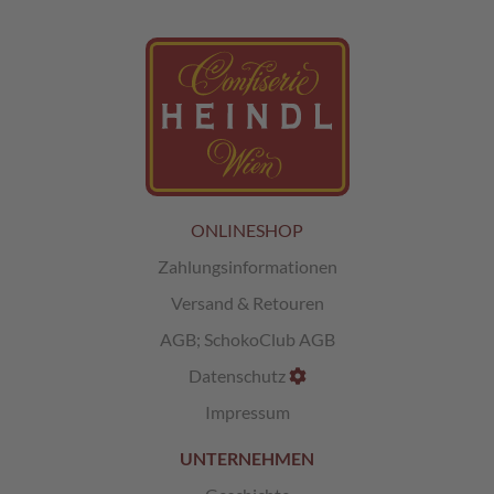
L
i
k
ö
r
p
r
a
l
i
ONLINESHOP
n
Zahlungsinformationen
e
n
Versand & Retouren
Ö
AGB
;
SchokoClub AGB
s
Datenschutz
t
e
Impressum
r
r
UNTERNEHMEN
e
i