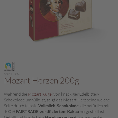
c
h
p
r
a
l
i
n
e
S
Zum
c
Anfang
h
der
o
Art.Nr.
361
Bildergalerie
Mozart Herzen 200g
k
springen
o
M
Während die
Mozart Kugel
von knackiger Edelbitter-
a
Schokolade umhüllt ist, zeigt das Mozart Herz seine weiche
r
o
Seite durch feinste
Vollmilch-Schokolade
, die natürlich mit
n
100 %
FAIRTRADE-zertifiziertem Kakao
hergestellt ist.
i
Gefüllt mit köstlichem
Haselnussnougat
und exquisiter