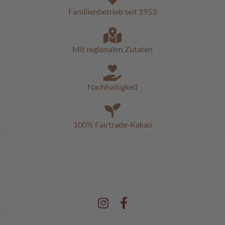
c
Familienbetrieb seit 1953
h
o
k
o
Mit regionalen Zutaten
K
u
g
e
Nachhaltigkeit
l
n
M
100% Fairtrade-Kakao
o
z
a
r
t
k
u
g
e
l
n