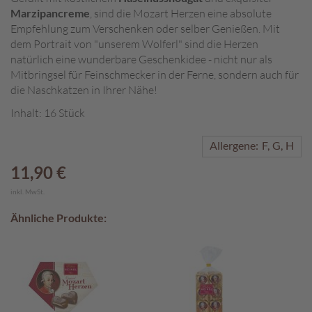
Marzipancreme
, sind die Mozart Herzen eine absolute
A
Empfehlung zum Verschenken oder selber Genießen. Mit
k
dem Portrait von "unserem Wolferl" sind die Herzen
t
natürlich eine wunderbare Geschenkidee - nicht nur als
i
Mitbringsel für Feinschmecker in der Ferne, sondern auch für
o
die Naschkatzen in Ihrer Nähe!
n
e
Inhalt: 16 Stück
n
Allergene:
F
G
H
S
o
11,90 €
m
m
inkl. MwSt.
e
Ähnliche Produkte:
r
p
r
a
l
i
n