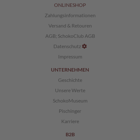
ONLINESHOP
L
Zahlungsinformationen
i
k
Versand & Retouren
ö
r
AGB
;
SchokoClub AGB
p
Datenschutz
r
a
Impressum
l
i
UNTERNEHMEN
n
e
Geschichte
n
Unsere Werte
Ö
SchokoMuseum
s
t
Pischinger
e
r
Karriere
r
e
B2B
i