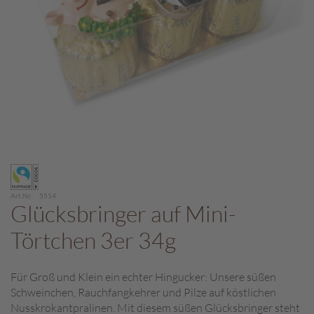
c
h
p
r
a
l
i
n
e
S
Zum
c
Anfang
h
der
o
Art.Nr.
5514
Bildergalerie
Glücksbringer auf Mini-
k
springen
o
Törtchen 3er 34g
M
a
r
Für Groß und Klein ein echter Hingucker: Unsere süßen
o
Schweinchen, Rauchfangkehrer und Pilze auf köstlichen
n
Nusskrokantpralinen. Mit diesem süßen Glücksbringer steht
i