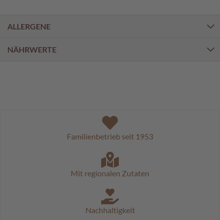
a
l
i
ALLERGENE
n
e
NÄHRWERTE
n
K
i
n
d
e
r
p
Familienbetrieb seit 1953
r
a
l
i
Mit regionalen Zutaten
n
e
n
Nachhaltigkeit
S