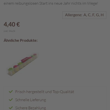
einem reibungslosen Start ins neue Jahr nichts im Wege!
A
k
Allergene:
A
C
F
G
H
t
i
4,40 €
o
inkl. MwSt.
n
e
Ähnliche Produkte:
n
S
o
m
m
e
r
p
r
Frisch hergestellt und Top-Qualität
a
l
Schnelle Lieferung
i
n
Sichere Bezahlung