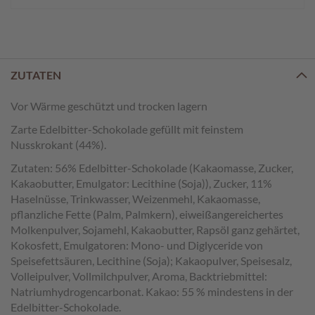
e
n
T
a
ZUTATEN
f
e
l
Vor Wärme geschützt und trocken lagern
s
Zarte Edelbitter-Schokolade gefüllt mit feinstem
c
Nusskrokant (44%).
h
o
Zutaten: 56% Edelbitter-Schokolade (Kakaomasse, Zucker,
k
Kakaobutter, Emulgator: Lecithine (Soja)), Zucker, 11%
o
Haselnüsse, Trinkwasser, Weizenmehl, Kakaomasse,
l
pflanzliche Fette (Palm, Palmkern), eiweißangereichertes
a
Molkenpulver, Sojamehl, Kakaobutter, Rapsöl ganz gehärtet,
d
Kokosfett, Emulgatoren: Mono- und Diglyceride von
e
n
Speisefettsäuren, Lecithine (Soja); Kakaopulver, Speisesalz,
Volleipulver, Vollmilchpulver, Aroma, Backtriebmittel:
P
Natriumhydrogencarbonat. Kakao: 55 % mindestens in der
r
Edelbitter-Schokolade.