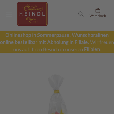
Onlineshop
Suche
Warenkorb
D
u
b
a
Onlineshop in Sommerpause.
Wunschpralinen
i
online bestellbar mit Abholung in Filiale.
Wir freuen
S
c
uns auf Ihren Besuch in unseren
Filialen
.
h
o
k
Zum
o
Ende
l
der
a
Bildergalerie
d
springen
e
W
u
n
s