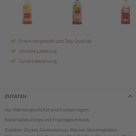
e
n
T
a
f
e
Frisch hergestellt und Top-Qualität
l
Schnelle Lieferung
s
c
Sichere Bezahlung
h
o
k
o
l
a
ZUTATEN
d
e
Vor Wärme geschützt und trocken lagern
n
Feine Gelee-Drops mit Fruchtgeschmack.
P
Zutaten: Zucker, Glukosesirup, Wasser, Säureregulator:
r