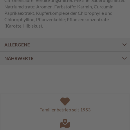
Citronensäure; Verdickungsmittel: Pektine; Säuerungsmittel:
a
Natriumcitrate; Aromen, Farbstoffe: Karmin, Curcumin,
l
i
Paprikaextrakt, Kupferkomplexe der Chlorophylle und
n
Chlorophylline, Pflanzenkohle; Pflanzenkonzentrate
e
(Karotte, Hibiskus).
n
K
ALLERGENE
i
n
NÄHRWERTE
d
e
r
p
r
a
l
i
n
e
Familienbetrieb seit 1953
n
S