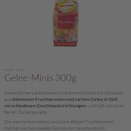
c
h
p
r
a
l
i
n
e
S
Zum
c
Art.Nr.
10355
Anfang
Gelee-Minis 300g
h
der
o
Bildergalerie
k
springen
Diese kleinen Leckerbissen sind eine köstliche Kombination
o
aus
intensiven Fruchtaromen und zartem Gelee in fünf
M
a
verschiedenen Geschmacksrichtungen
- umhüllt von einer
r
feinen Zuckerpanade.
o
Die weiche Konsistenz und die kräftigen Fruchtaromen
n
machen sie zum idealen Genuss für zwischendurch.
i