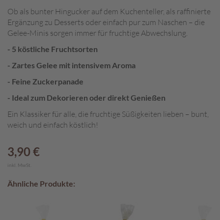
Ob als bunter Hingucker auf dem Kuchenteller, als raffinierte
A
Ergänzung zu Desserts oder einfach pur zum Naschen – die
k
Gelee-Minis sorgen immer für fruchtige Abwechslung.
t
i
- 5 köstliche Fruchtsorten
o
- Zartes Gelee mit intensivem Aroma
n
e
- Feine Zuckerpanade
n
- Ideal zum Dekorieren oder direkt Genießen
S
Ein Klassiker für alle, die fruchtige Süßigkeiten lieben – bunt,
o
weich und einfach köstlich!
m
m
e
3,90 €
r
p
inkl. MwSt.
r
Ähnliche Produkte:
a
l
i
n