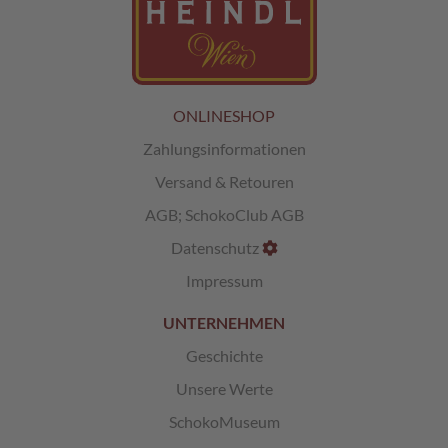
L
i
k
ö
r
ONLINESHOP
p
Zahlungsinformationen
r
a
Versand & Retouren
l
i
AGB
;
SchokoClub AGB
n
e
Datenschutz
n
Impressum
Ö
UNTERNEHMEN
s
t
Geschichte
e
r
Unsere Werte
r
e
SchokoMuseum
i