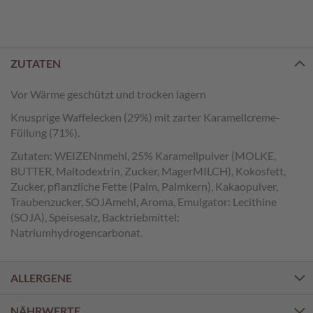
e
n
T
a
ZUTATEN
f
e
Vor Wärme geschützt und trocken lagern
l
Knusprige Waffelecken (29%) mit zarter Karamellcreme-
s
c
Füllung (71%).
h
Zutaten: WEIZENnmehl, 25% Karamellpulver (MOLKE,
o
BUTTER, Maltodextrin, Zucker, MagerMILCH), Kokosfett,
k
Zucker, pflanzliche Fette (Palm, Palmkern), Kakaopulver,
o
Traubenzucker, SOJAmehl, Aroma, Emulgator: Lecithine
l
a
(SOJA), Speisesalz, Backtriebmittel:
d
Natriumhydrogencarbonat.
e
n
ALLERGENE
P
r
NÄHRWERTE