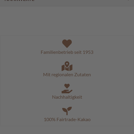
a
l
i
n
e
n
K
i
Familienbetrieb seit 1953
n
d
e
r
Mit regionalen Zutaten
p
r
a
l
Nachhaltigkeit
i
n
e
n
100% Fairtrade-Kakao
S