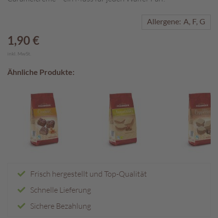
A
Allergene:
A
F
G
k
t
1,90 €
i
inkl. MwSt.
o
n
Ähnliche Produkte:
e
n
S
o
m
m
e
r
p
r
Frisch hergestellt und Top-Qualität
a
Schnelle Lieferung
l
i
Sichere Bezahlung
n