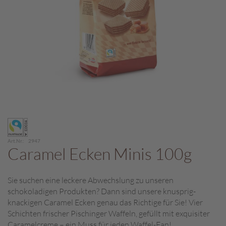
c
h
p
r
a
l
i
n
e
S
Zum
c
Anfang
h
der
o
Art.Nr.
2947
Bildergalerie
Caramel Ecken Minis 100g
k
springen
o
M
Sie suchen eine leckere Abwechslung zu unseren
a
schokoladigen Produkten? Dann sind unsere knusprig-
r
o
knackigen Caramel Ecken genau das Richtige für Sie! Vier
n
Schichten frischer Pischinger Waffeln, gefüllt mit exquisiter
i
Caramelcreme – ein Muss für jeden Waffel-Fan!