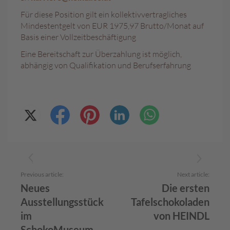
Für diese Position gilt ein kollektivvertragliches
L
Mindestentgelt von EUR 1975,97 Brutto/Monat auf
i
Basis einer Vollzeitbeschäftigung
k
ö
Eine Bereitschaft zur Überzahlung ist möglich,
r
abhängig von Qualifikation und Berufserfahrung
p
r
a
l
i
n
e
n
Ö
s
Previous article:
Next article:
t
e
Neues
Die ersten
r
Ausstellungsstück
Tafelschokoladen
r
im
von HEINDL
e
i
SchokoMuseum