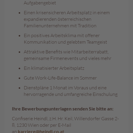
c
Aufgabengebiet
h
Einen krisensicheren Arbeitsplatz in einem
o
k
expandierenden österreichischen
o
Familienunternehmen mit Tradition
K
Ein positives Arbeitsklima mit offener
u
g
Kommunikation und gelebtem Teamgeist
e
Attraktive Benefits wie Mitarbeiterrabatt,
l
n
gemeinsame Firmenevents und vieles mehr
Ein klimatisierter Arbeitsplatz
M
o
Gute Work-Life-Balance im Sommer
z
a
Dienstpläne 1 Monat im Voraus und eine
r
hervorragende und umfangreiche Einschulung
t
k
Ihre Bewerbungsunterlagen senden Sie bitte an:
u
g
Confiserie Heindl, z.H. Hr. Keil, Willendorfer Gasse 2-
e
8, 1230 Wien oder per E-Mail
l
an
karriere@heindl.co.at
n