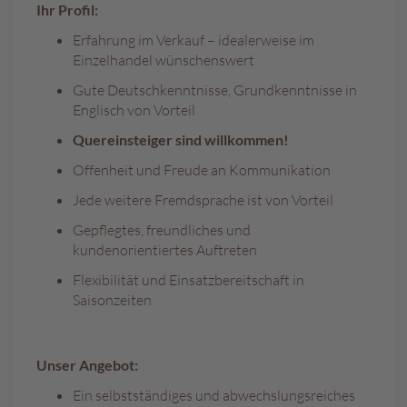
a
Ihr Profil:
l
i
Erfahrung im Verkauf – idealerweise im
n
Einzelhandel wünschenswert
e
Gute Deutschkenntnisse, Grundkenntnisse in
n
Englisch von Vorteil
K
Quereinsteiger sind willkommen!
i
n
Offenheit und Freude an Kommunikation
d
Jede weitere Fremdsprache ist von Vorteil
e
r
Gepflegtes, freundliches und
p
kundenorientiertes Auftreten
r
a
Flexibilität und Einsatzbereitschaft in
l
Saisonzeiten
i
n
e
n
Unser Angebot:
S
Ein selbstständiges und abwechslungsreiches