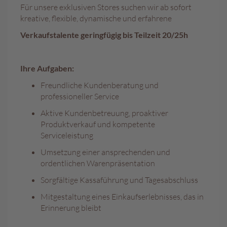
e
Für unsere exklusiven Stores suchen wir ab sofort
n
kreative, flexible, dynamische und erfahrene
Verkaufstalente geringfügig bis Teilzeit 20/25h
T
a
f
e
Ihre Aufgaben:
l
Freundliche Kundenberatung und
s
professioneller Service
c
h
Aktive Kundenbetreuung, proaktiver
o
Produktverkauf und kompetente
k
Serviceleistung
o
l
Umsetzung einer ansprechenden und
a
ordentlichen Warenpräsentation
d
e
Sorgfältige Kassaführung und Tagesabschluss
n
Mitgestaltung eines Einkaufserlebnisses, das in
Erinnerung bleibt
P
r