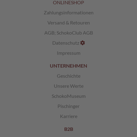
s
ONLINESHOP
c
Zahlungsinformationen
h
e
Versand & Retouren
n
k
AGB
;
SchokoClub AGB
e
Datenschutz
G
Impressum
e
s
UNTERNEHMEN
c
h
Geschichte
e
n
Unsere Werte
k
SchokoMuseum
k
ö
Pischinger
r
b
Karriere
e
B2B
G