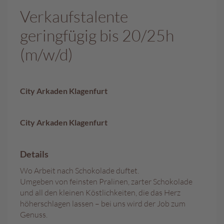
Verkaufstalente
A
k
geringfügig bis 20/25h
t
i
(m/w/d)
o
n
e
n
City Arkaden Klagenfurt
S
o
City Arkaden Klagenfurt
m
m
e
Details
r
p
Wo Arbeit nach Schokolade duftet.
r
Umgeben von feinsten Pralinen, zarter Schokolade
a
und all den kleinen Köstlichkeiten, die das Herz
l
höherschlagen lassen – bei uns wird der Job zum
i
Genuss.
n