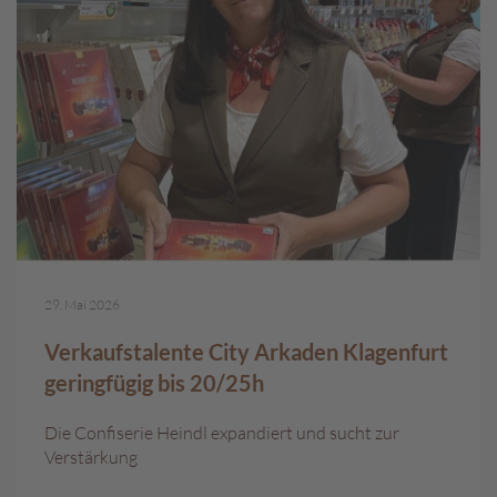
c
h
p
r
a
l
i
n
e
S
c
h
29. Mai 2026
o
k
Verkaufstalente City Arkaden Klagenfurt
o
M
geringfügig bis 20/25h
a
r
Die Confiserie Heindl expandiert und sucht zur
o
Verstärkung
n
i