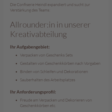
Die Confiserie Heindl expandiert und sucht zur
A
Verstärkung des Teams:
k
t
Allrounder:in in unserer
i
o
Kreativabteilung
n
e
n
Ihr Aufgabengebiet:
S
Verpacken von Geschenks Sets
o
Gestalten von Geschenkkörben nach Vorgaben
m
m
Binden von Schleifen und Dekorationen
e
r
Sauberhalten des Arbeitsplatzes
p
r
Ihr Anforderungsprofil:
a
l
Freude am Verpacken und Dekorieren von
i
Geschenkkörben etc.
n