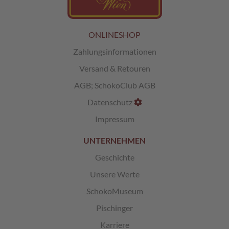
c
h
i
s
ONLINESHOP
c
Zahlungsinformationen
h
e
Versand & Retouren
S
p
AGB
;
SchokoClub AGB
e
Datenschutz
z
i
Impressum
a
l
UNTERNEHMEN
i
t
Geschichte
ä
t
Unsere Werte
e
n
SchokoMuseum
Pischinger
G
e
Karriere