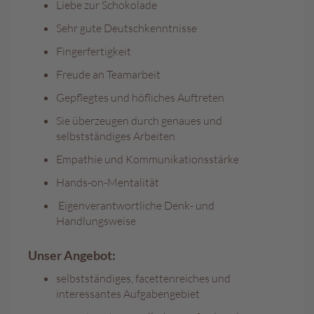
Liebe zur Schokolade
e
n
Sehr gute Deutschkenntnisse
T
Fingerfertigkeit
a
Freude an Teamarbeit
f
e
Gepflegtes und höfliches Auftreten
l
s
Sie überzeugen durch genaues und
c
selbstständiges Arbeiten
h
Empathie und Kommunikationsstärke
o
k
Hands-on-Mentalität
o
l
Eigenverantwortliche Denk- und
a
Handlungsweise
d
e
Unser Angebot:
n
selbstständiges, facettenreiches und
P
interessantes Aufgabengebiet
r