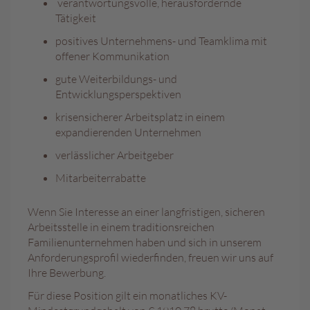
verantwortungsvolle, herausfordernde
a
l
Tätigkeit
i
positives Unternehmens- und Teamklima mit
n
offener Kommunikation
e
n
gute Weiterbildungs- und
Entwicklungsperspektiven
K
i
krisensicherer Arbeitsplatz in einem
n
expandierenden Unternehmen
d
e
verlässlicher Arbeitgeber
r
Mitarbeiterrabatte
p
r
a
Wenn Sie Interesse an einer langfristigen, sicheren
l
Arbeitsstelle in einem traditionsreichen
i
Familienunternehmen haben und sich in unserem
n
Anforderungsprofil wiederfinden, freuen wir uns auf
e
n
Ihre Bewerbung.
Für diese Position gilt ein monatliches KV-
S