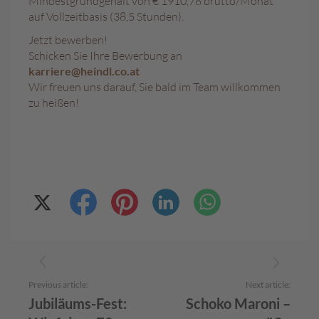
Mindestgrundgehalt von € 1910,78 brutto/Monat
c
auf Vollzeitbasis (38,5 Stunden).
h
o
Jetzt bewerben!
k
Schicken Sie Ihre Bewerbung an
o
K
karriere@heindl.co.at
u
Wir freuen uns darauf, Sie bald im Team willkommen
g
zu heißen!
e
l
n
M
o
z
a
r
t
k
u
g
Previous article:
Next article:
e
Jubiläums-Fest:
Schoko Maroni –
l
n