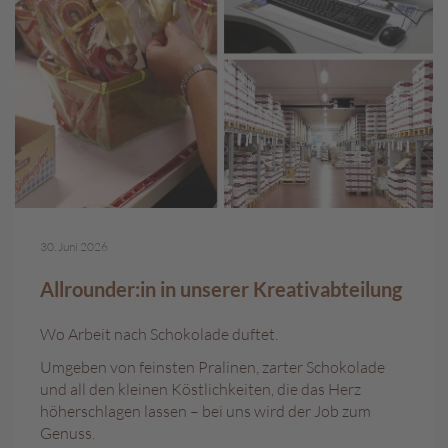
c
h
p
r
a
l
i
n
e
S
c
30. Juni 2026
h
o
Allrounder:in in unserer Kreativabteilung
k
o
Wo Arbeit nach Schokolade duftet.
M
a
Umgeben von feinsten Pralinen, zarter Schokolade
r
und all den kleinen Köstlichkeiten, die das Herz
o
höherschlagen lassen – bei uns wird der Job zum
n
Genuss.
i