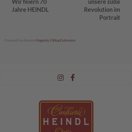
Wir feiern 70
unsere süße
Jahre HEINDL
Revolution im
L
i
Portrait
k
ö
r
p
Powered by Amasty
Magento 2 Blog Extension
r
a
l
i
n
e
n
Ö
s
t
e
r
r
e
i