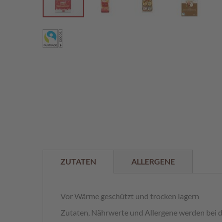
%
Zum
Anfang
der
Bildergalerie
springen
ZUTATEN
ALLERGENE
Vor Wärme geschützt und trocken lagern
Zutaten, Nährwerte und Allergene werden bei 