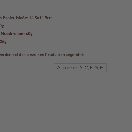
s Papier, Maße: 14,5x11,5cm
0g
r Nusskrokant 60g
135g
werden bei den einzelnen Produkten angeführt
Allergene:
A
C
F
G
H