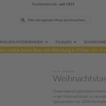
Familienbetrieb -
seit 1953
Suche
Hier den ganzen Shop durchsuchen...
Suche
AMILIENUNTERNEHMEN
FILIALEN
SCHOKOWE
n online bestellbar mit Abholung in Filiale.
Wir fre
Art.Nr.
67007264
Weihnachtsta
Diese liebevoll gestaltete Weihn
in der Weihnachtszeit zu verwöhne
Spezialitäten mit 100% Fairtrade