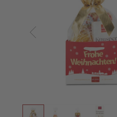
Österreichische
Spezialitäten
Geschenke
Geschenkkörbe
Gelee-
Genuss
Süßes
im
Sackerl
Vegan
Pischinger
Großpackungen
Familienunternehmen
Filialen
Schokowelt
Aktionen