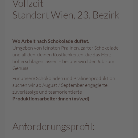
Vollzeit
A
Standort Wien, 23. Bezirk
k
t
i
o
Wo Arbeit nach Schokolade duftet.
n
e
Umgeben von feinsten Pralinen, zarter Schokolade
n
und all den kleinen Köstlichkeiten, die das Herz
höherschlagen lassen – bei uns wird der Job zum
S
Genuss.
o
Für unsere Schokoladen und Pralinenproduktion
m
suchen wir ab August / September engagierte,
m
e
zuverlässige und teamorientierte
r
Produktionsarbeiter:innen (m/w/d)
p
r
a
l
Anforderungsprofil:
i
n