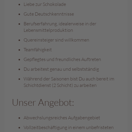
e
Liebe zur Schokolade
n
Gute Deutschkenntnisse
T
Berufserfahrung, idealerweise in der
a
Lebensmittelproduktion
f
e
Quereinsteiger sind willkommen
l
Teamfähigkeit
s
c
Gepflegtes und freundliches Auftreten
h
o
Du arbeitest genau und selbstständig
k
Während der Saisonen bist Du auch bereit im
o
Schichtdienst (2 Schicht) zu arbeiten
l
a
d
Unser Angebot:
e
n
Abwechslungsreiches Aufgabengebiet
P
Vollzeitbeschäftigung in einem unbefristeten
r