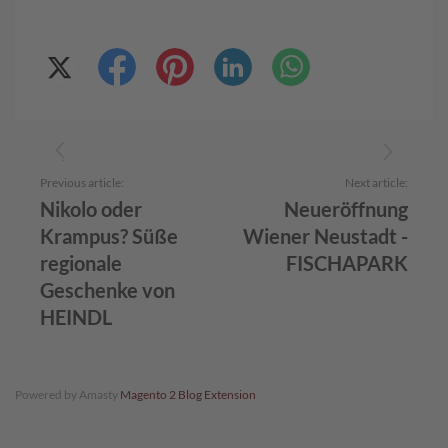
c
h
o
k
o
K
u
g
e
l
Previous article:
Next article:
n
Nikolo oder
Neueröffnung
Krampus? Süße
Wiener Neustadt -
M
o
regionale
FISCHAPARK
z
Geschenke von
a
r
HEINDL
t
k
u
g
Powered by Amasty
Magento 2 Blog Extension
e
l
n