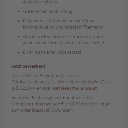
a
Arbeitsverhältnis
l
Gute Verkehrsanbindung
i
n
Ein positives Arbeitsklima mit offener
e
Kommunikation und gelebtem Teamgeist
n
Attraktive Benefits wie Mitarbeiterrabatt,
K
gemeinsame Firmenevents und vieles mehr
i
Ein klimatisierter Arbeitsplatz
n
d
e
Jetzt bewerben!
r
p
Schicke Deine Bewerbung bitte an :
r
Confiserie Heindl, z.H. Herr Keil, Willendorfer Gasse
a
2-8, 1230 Wien oder
karriere@heindl.co.at
l
i
Für diese Position gilt ein monatliches KV-
n
Mindestgrundgehalt von € 1910,78 brutto/Monat
e
auf Vollzeitbasis (38,5 Stunden).
n
S