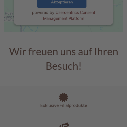
Akzeptieren
e
n
powered by
Usercentrics Consent
Management Platform
T
a
f
e
l
Wir freuen uns auf Ihren
s
c
h
Besuch!
o
k
o
l
a
d
e
n
Exklusive Filialprodukte
P
r