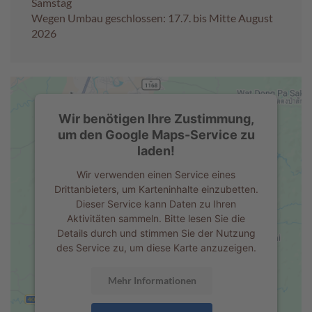
Samstag
Wegen Umbau geschlossen: 17.7. bis Mitte August
A
2026
k
t
i
o
n
e
Wir benötigen Ihre Zustimmung,
n
um den Google Maps-Service zu
laden!
S
o
Wir verwenden einen Service eines
m
Drittanbieters, um Karteninhalte einzubetten.
m
Dieser Service kann Daten zu Ihren
e
Aktivitäten sammeln. Bitte lesen Sie die
r
Details durch und stimmen Sie der Nutzung
p
r
des Service zu, um diese Karte anzuzeigen.
a
l
Mehr Informationen
i
n