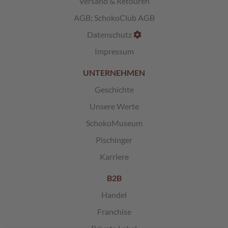
Versand & Retouren
AGB
;
SchokoClub AGB
L
i
Datenschutz
k
ö
Impressum
r
p
UNTERNEHMEN
r
a
Geschichte
l
i
Unsere Werte
n
SchokoMuseum
e
n
Pischinger
Ö
Karriere
s
t
B2B
e
r
Handel
r
Franchise
e
i