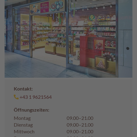
c
h
p
r
a
l
i
n
e
S
c
h
o
Kontakt:
k
+43 1 9621564
o
M
Öffnungszeiten:
a
r
Montag
09.00–21.00
o
Dienstag
09.00–21.00
n
Mittwoch
09.00–21.00
i