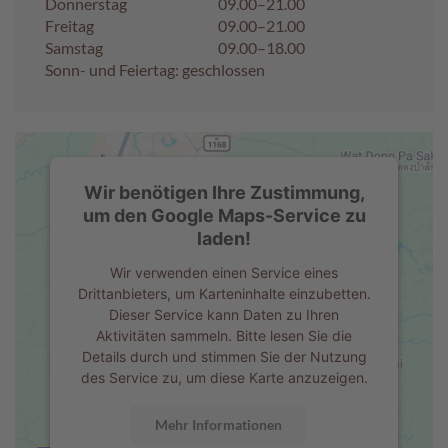
Donnerstag
09.00–21.00
Freitag
09.00–21.00
A
Samstag
09.00–18.00
k
Sonn- und Feiertag: geschlossen
t
i
o
n
e
n
Wir benötigen Ihre Zustimmung,
um den Google Maps-Service zu
S
o
laden!
m
Wir verwenden einen Service eines
m
Drittanbieters, um Karteninhalte einzubetten.
e
Dieser Service kann Daten zu Ihren
r
p
Aktivitäten sammeln. Bitte lesen Sie die
r
Details durch und stimmen Sie der Nutzung
a
des Service zu, um diese Karte anzuzeigen.
l
i
Mehr Informationen
n