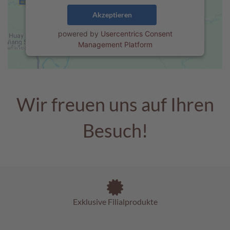
e
n
Akzeptieren
powered by
Usercentrics Consent
T
Management Platform
a
f
e
l
s
c
Wir freuen uns auf Ihren
h
o
Besuch!
k
o
l
a
d
e
n
Exklusive Filialprodukte
P
r