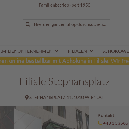
Familienbetrieb -
seit 1953
Suche
Hier den ganzen Shop durchsuchen...
Suche
AMILIENUNTERNEHMEN
FILIALEN
SCHOKOWE
n online bestellbar mit Abholung in Filiale.
Wir fre
Filiale Stephansplatz
STEPHANSPLATZ 11, 1010 WIEN, AT
Kontakt:
+43 1 53585