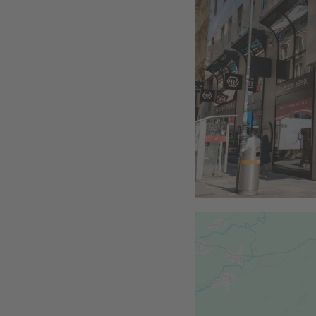
Österreichische
Spezialitäten
Geschenke
Geschenkkörbe
Gelee-
Genuss
Süßes
im
Sackerl
Vegan
Pischinger
Großpackungen
Familienunternehmen
Filialen
Schokowelt
Aktionen