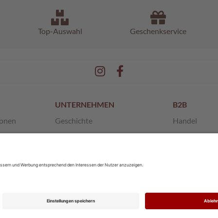
Top-Auswahl
Geschenkservice
UNTERNEHMEN
B2B
ionen
Geschichte
Handel
en
Unsere Werte
Franchise
 AGB
SchokoMuseum
Private Label
Pischinger
Sponsoring
Karriere
© 2026 Walter Heindl GmbH