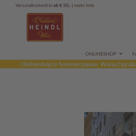
Direkt
Onlineshop
Versandkostenfrei
ab € 50,- |
mehr Info
zum
Dubai
Inhalt
Schokolade
Wunschpraline
Schoko
Maroni
Aktionen
ONLINESHOP
F
Sommerpralinen
Onlineshop in Sommerpause.
Wunschpraline
Tafelschokoladen
Pralinen
Kinderpralinen
Schoko
Kugeln
Mozartkugeln
Likörpralinen