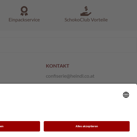
Einpackservice
SchokoClub Vorteile
KONTAKT
confiserie@heindl.co.at
+43 1 667 21 10
Anfragen und Feedback
Hinweisgeber-Plattform
Vertrag widerrufen