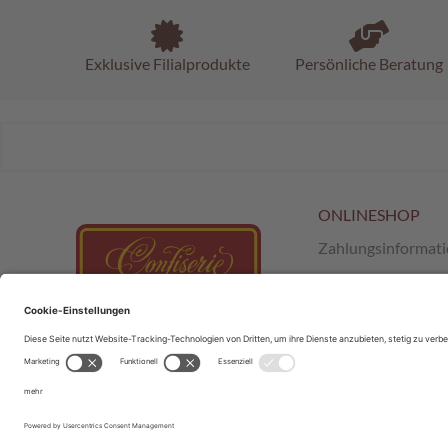
Exklusive Filialprodukte
Persönliche Beratung
ONLINESHOP
Zahlungsinformat
Versand & Retour
AGB
;
SchokoClub
Datenschutz
Impressum