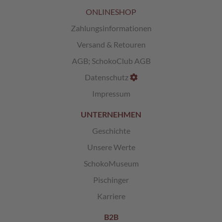
ONLINESHOP
L
i
Zahlungsinformationen
k
Versand & Retouren
ö
r
AGB
;
SchokoClub AGB
p
r
Datenschutz
a
Impressum
l
i
n
UNTERNEHMEN
e
Geschichte
n
Unsere Werte
Ö
s
SchokoMuseum
t
Pischinger
e
r
Karriere
r
e
B2B
i