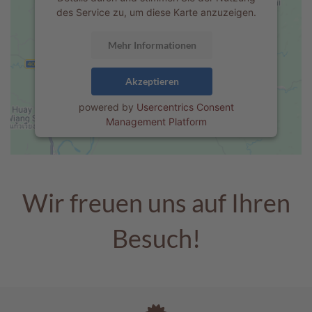
e
des Service zu, um diese Karte anzuzeigen.
n
Mehr Informationen
T
a
f
Akzeptieren
e
l
powered by
Usercentrics Consent
s
Management Platform
c
h
o
k
o
Wir freuen uns auf Ihren
l
a
Besuch!
d
e
n
P
r