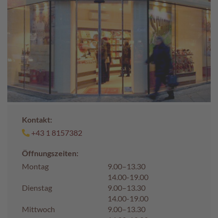
c
h
p
r
a
l
i
n
e
S
c
Kontakt:
h
+43 1 8157382
o
k
Öffnungszeiten:
o
M
Montag
9.00–13.30
a
14.00-19.00
r
Dienstag
9.00–13.30
o
14.00-19.00
n
Mittwoch
9.00–13.30
i