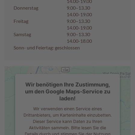
14.00-19.00
Donnerstag
9.00–13.30
A
14.00-19.00
k
Freitag
9.00–13.30
t
14.00-19.00
i
Samstag
9.00–13.30
o
n
14.00-18.00
e
Sonn- und Feiertag: geschlossen
n
S
o
m
m
Wir benötigen Ihre Zustimmung,
e
um den Google Maps-Service zu
r
laden!
p
r
Wir verwenden einen Service eines
a
Drittanbieters, um Karteninhalte einzubetten.
l
Dieser Service kann Daten zu Ihren
i
Aktivitäten sammeln. Bitte lesen Sie die
n
Details durch und stimmen Sie der Nutzung