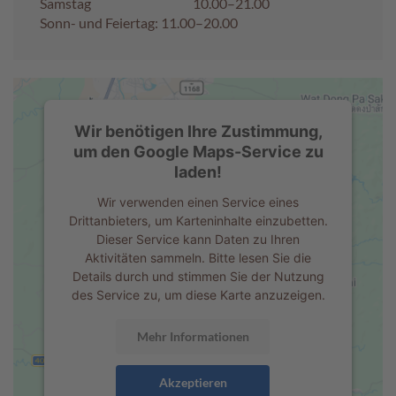
Samstag
10.00–21.00
Sonn- und Feiertag: 11.00–20.00
A
k
t
i
o
n
Wir benötigen Ihre Zustimmung,
e
um den Google Maps-Service zu
n
laden!
S
Wir verwenden einen Service eines
o
Drittanbieters, um Karteninhalte einzubetten.
m
Dieser Service kann Daten zu Ihren
m
Aktivitäten sammeln. Bitte lesen Sie die
e
Details durch und stimmen Sie der Nutzung
r
des Service zu, um diese Karte anzuzeigen.
p
r
a
Mehr Informationen
l
i
Akzeptieren
n