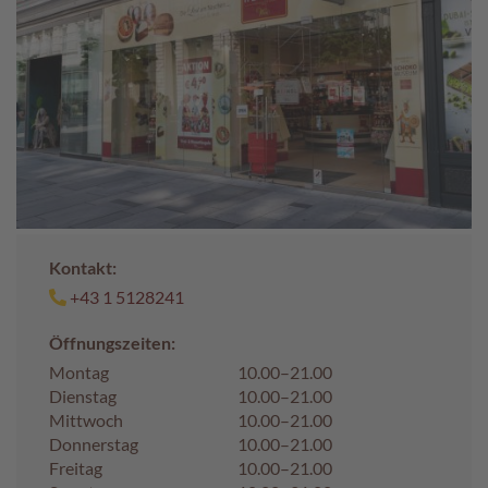
c
h
p
r
a
l
i
n
e
S
c
Kontakt:
h
+43 1 5128241
o
k
Öffnungszeiten:
o
M
Montag
10.00–21.00
a
Dienstag
10.00–21.00
r
Mittwoch
10.00–21.00
o
Donnerstag
10.00–21.00
n
Freitag
10.00–21.00
i