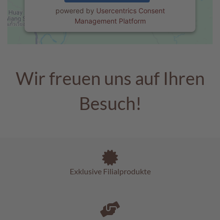
e
powered by
Usercentrics Consent
n
Management Platform
T
a
f
e
Wir freuen uns auf Ihren
l
s
c
Besuch!
h
o
k
o
l
a
d
Exklusive Filialprodukte
e
n
P
r