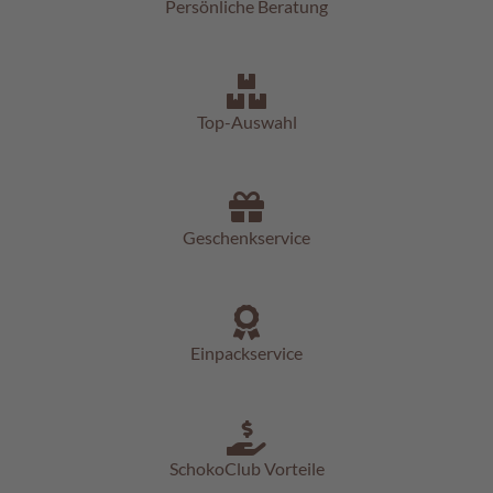
a
Persönliche Beratung
l
i
n
e
n
Top-Auswahl
K
i
n
d
Geschenkservice
e
r
p
r
a
l
Einpackservice
i
n
e
n
SchokoClub Vorteile
S