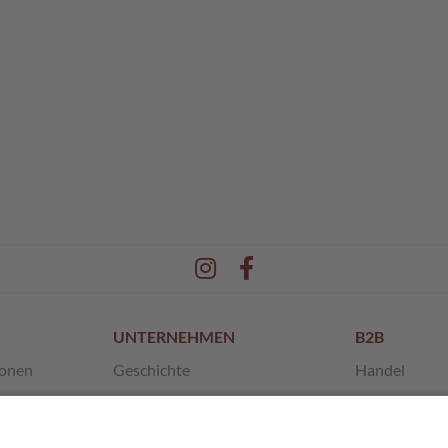
UNTERNEHMEN
B2B
ionen
Geschichte
Handel
en
Unsere Werte
Franchise
 AGB
SchokoMuseum
Private Label