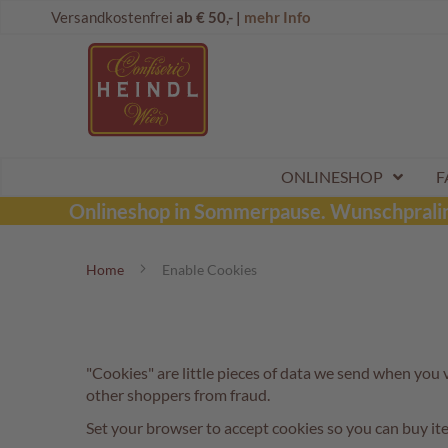
Direkt
Onlineshop
Versandkostenfrei
ab € 50,- |
mehr Info
zum
Dubai
Inhalt
Schokolade
Wunschpraline
Schoko
Maroni
Aktionen
ONLINESHOP
F
Sommerpralinen
Onlineshop in Sommerpause.
Wunschpraline
Tafelschokoladen
Home
Enable Cookies
Pralinen
Kinderpralinen
Schoko
Kugeln
"Cookies" are little pieces of data we send when you 
Mozartkugeln
other shoppers from fraud.
Likörpralinen
Set your browser to accept cookies so you can buy i