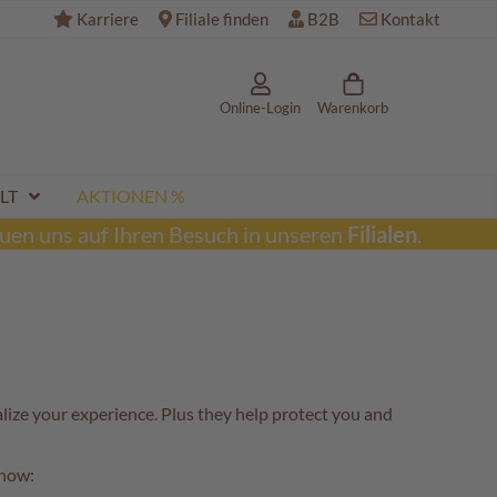
Karriere
Filiale finden
B2B
Kontakt
Online-Login
Warenkorb
LT
AKTIONEN %
uen uns auf Ihren Besuch in unseren
Filialen
.
alize your experience. Plus they help protect you and
 how: