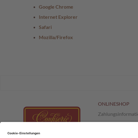
Österreichische
Google Chrome
Spezialitäten
Internet Explorer
Geschenke
Geschenkkörbe
Safari
Gelee-
Mozilla/Firefox
Genuss
Süßes
im
Sackerl
Vegan
Pischinger
Großpackungen
ONLINESHOP
Familienunternehmen
Zahlungsinformat
Filialen
Versand & Retour
Schokowelt
AGB
;
SchokoClub
Aktionen