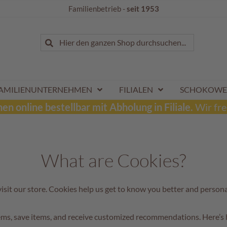
Familienbetrieb -
seit 1953
Suche
Hier den ganzen Shop durchsuchen...
Suche
AMILIENUNTERNEHMEN
FILIALEN
SCHOKOWE
n online bestellbar mit Abholung in Filiale.
Wir fre
What are Cookies?
visit our store. Cookies help us get to know you better and person
tems, save items, and receive customized recommendations. Here’s